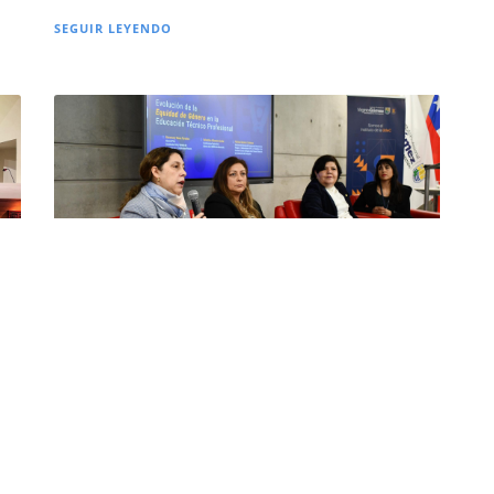
SEGUIR LEYENDO
án
Conversatorio sobre Equidad de Género en
la Educación Técnico Profesional reunió a la
comunidad del Instituto Profesional
Virginio Gómez
29 AGO 2025
SEDE CONCEPCIÓN
CATEGORÍA EQUIDAD DE GÉNERO