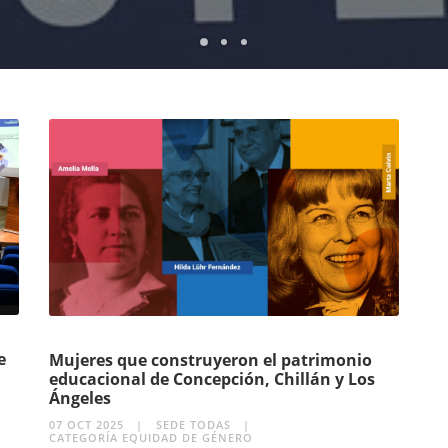
1
2
3
e
Mujeres que construyeron el patrimonio
educacional de Concepción, Chillán y Los
Ángeles
07 OCT 2025
SEDE TODAS
CATEGORÍA EQUIDAD DE GÉNERO