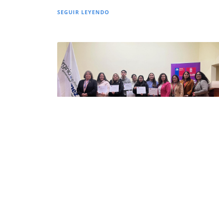
SEGUIR LEYENDO
Estudiantes de Enfermería del IPVG Chill
reciben certificación en curso sobre
Derechos Sexuales y Reproductivos
12 SEP 2025
SEDE CHILLÁN
CATEGORÍA EQUIDAD DE GÉNERO
SEGUIR LEYENDO