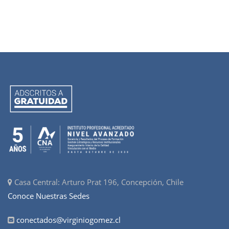
Casa Central: Arturo Prat 196, Concepción, Chile
Conoce Nuestras Sedes
conectados@virginiogomez.cl