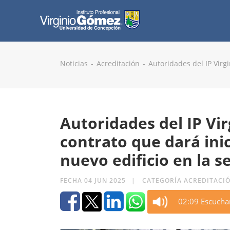
Noticias
Acreditación
Autoridades del IP Virg
Autoridades del IP Vi
contrato que dará inic
nuevo edificio en la s
FECHA 04 JUN 2025
CATEGORÍA ACREDITACI
02:09 Escucha