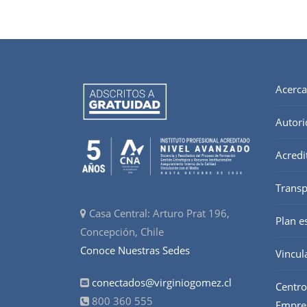
Acerca
Autori
Acredi
Transp
Casa Central: Arturo Prat 196,
Plan e
Concepción, Chile
Conoce Nuestras Sedes
Vincul
conectados@virginiogomez.cl
Centro
800 360 555
Empre