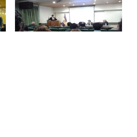
n
Subsecretario de Hacienda dictó charla
sobre la reforma tributaria en la UdeC
13 MAY 2014
SEDE TODAS
CATEGORÍA INSTITUCIONAL
SEGUIR LEYENDO