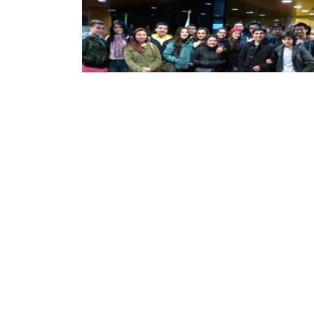
Alumnos de Relaciones Públicas visitaro
la Intendencia del BioBio
14 MAY 2014
SEDE TODAS
CATEGORÍA ALUMNOS
SEGUIR LEYENDO