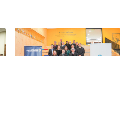
Consejo de Rectores Vertebral sesionó en el
Instituto Profesional Virginio Gómez
promoviendo la colaboración y el
fortalecimiento de la educación TP
NOS
12 JUN 2026
SEDE CONCEPCIÓN
CATEGORÍA INSTITUCIONAL