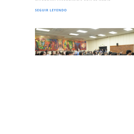
SEGUIR LEYENDO
Escuela de Salud del IP Virginio Gómez
realizó ceremonias de investidura en sus
tres sedes
15 JUN 2026
SEDE TODAS
CATEGORÍA ALUM
SEGUIR LEYENDO