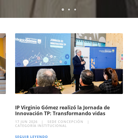
1
2
3
IP Virginio Gómez realizó la Jornada de
Innovación TP: Transformando vidas
17 JUN 2026
SEDE CONCEPCIÓN
CATEGORÍA INSTITUCIONAL
SEGUIR LEYENDO